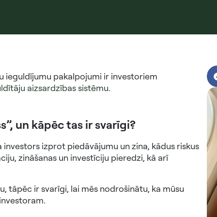
 ieguldījumu pakalpojumi ir investoriem
uldītāju aizsardzības sistēmu
.
”, un kāpēc tas ir svarīgi?
 investors izprot piedāvājumu un zina, kādus riskus
ju, zināšanas un investīciju pieredzi, kā arī
u, tāpēc ir svarīgi, lai mēs nodrošinātu, ka mūsu
 investoram.