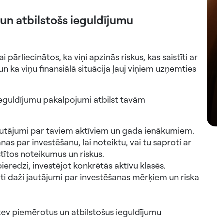
un atbilstošs ieguldījumu
pārliecinātos, ka viņi apzinās riskus, kas saistīti ar
ka viņu finansiālā situācija ļauj viņiem uzņemties
ieguldījumu pakalpojumi atbilst tavām
i jautājumi par taviem aktīviem un gada ienākumiem.
as par investēšanu, lai noteiktu, vai tu saproti ar
stītos noteikumus un riskus.
ieredzi, investējot konkrētās aktīvu klasēs.
doti daži jautājumi par investēšanas mērķiem un riska
ev piemērotus un atbilstošus ieguldījumu