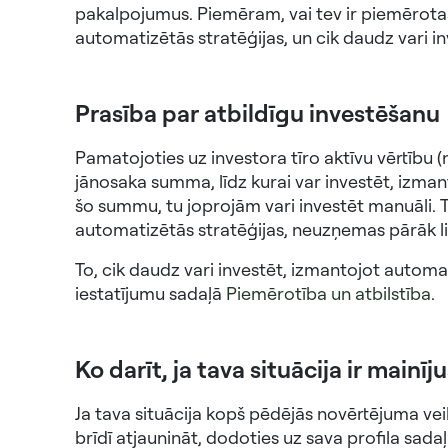
pakalpojumus. Piemēram, vai tev ir piemērotas
automatizētās stratēģijas, un cik daudz vari in
Prasība par atbildīgu investēšanu
Pamatojoties uz investora tīro aktīvu vērtību (
jānosaka summa, līdz kurai var investēt, izma
šo summu, tu joprojām vari investēt manuāli. T
automatizētās stratēģijas, neuzņemas pārāk lie
To, cik daudz vari investēt, izmantojot automat
iestatījumu sadaļā
Piemērotība un atbilstība
.
Ko darīt, ja tava situācija ir mainīj
Ja tava situācija kopš pēdējās novērtējuma veik
brīdī atjaunināt, dodoties uz sava profila sada