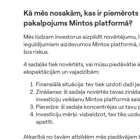
Kā mēs nosakām, kas ir piemērots 
pakalpojums Mintos platformā?
Mēs lūdzam investorus aizpildīt novērtējumu, lai 
ieguldījumiem aizdevumos Mintos platformā, un 
šos riskus.
4 sadaļās tiek novērtēts, vai mūsu piedāvātie 
ekspektācijām un vajadzībām:
Finansiālā situācija: tev tiek uzdoti daž
Zināšanas: šī sadaļa novērtēs tavas zināšan
investīciju veikšanu Mintos platformā sai
Pieredze: šī sadaļa koncentrējas uz tavu p
Investīciju mērķi: visbeidzot, tev tiks uz
apetīti.
Atkarībā no tavām atbildēm mēs piedāvājam t