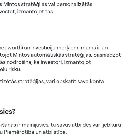
 Mintos stratēģijas vai personalizētās
vestēt, izmantojot tās.
net worth) un investīciju mērķiem, mums ir arī
ntojot Mintos automātiskās stratēģijas. Sasniedzot
as nodrošina, ka investori, izmantojot
lu risku.
izētās stratēģijas, vari apskatīt sava konta
usies?
šanas ir mainījusies, tu savas atbildes vari jebkurā
ļu
Piemērotība un atbilstība
.