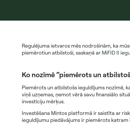
Regulējuma ietvaros mēs nodrošinām, ka mūsu
piemērotiun atbilstoši, saskaņā ar
MiFID II ieg
Ko nozīmē “piemērots un atbilstošs
Piemērots un atbilstošs ieguldījums nozīmē, ka
viņš uzņemas, ņemot vērā savu finansiālo situāci
investīciju mērķus.
Investēšana Mintos platformā ir saistīta ar risk
ieguldījumu piedāvājums ir piemērots katram