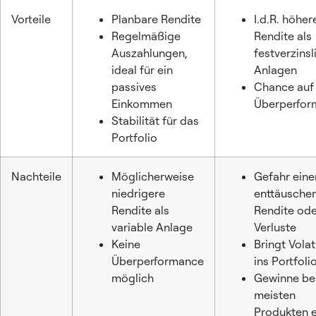
Vorteile
Planbare Rendite
I.d.R. höher
Regelmäßige
Rendite als
Auszahlungen,
festverzinsl
ideal für ein
Anlagen
passives
Chance auf
Einkommen
Überperfor
Stabilität für das
Portfolio
Nachteile
Möglicherweise
Gefahr eine
niedrigere
enttäusche
Rendite als
Rendite ode
variable Anlage
Verluste
Keine
Bringt Volati
Überperformance
ins Portfoli
möglich
Gewinne be
meisten
Produkten e