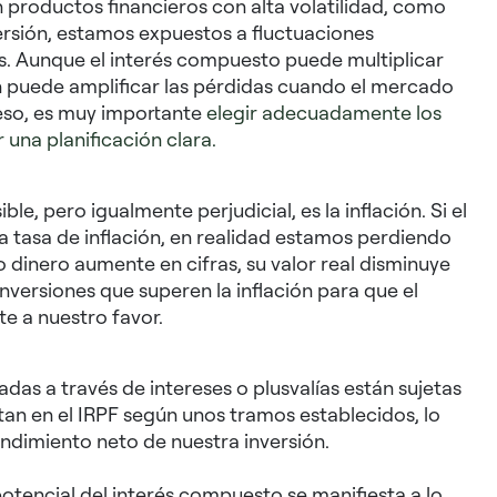
n productos financieros con alta volatilidad, como
rsión, estamos expuestos a fluctuaciones
os. Aunque el interés compuesto puede multiplicar
n puede amplificar las pérdidas cuando el mercado
eso, es muy importante
elegir adecuadamente los
 una planificación clara.
le, pero igualmente perjudicial, es la inflación. Si el
la tasa de inflación, en realidad estamos perdiendo
o dinero aumente en cifras, su valor real disminuye
inversiones que superen la inflación para que el
e a nuestro favor.
adas a través de intereses o plusvalías están sujetas
tan en el IRPF según unos tramos establecidos, lo
endimiento neto de nuestra inversión.
potencial del interés compuesto se manifiesta a lo