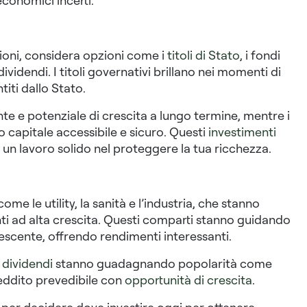
economici incerti.
zioni, considera opzioni come i
titoli di Stato
, i fondi
idendi. I titoli governativi brillano nei momenti di
titi dallo Stato.
te e potenziale di crescita a lungo termine, mentre i
capitale accessibile e sicuro. Questi
investimenti
un lavoro solido nel proteggere la tua ricchezza.
me le utility, la sanità e l’industria, che stanno
i ad alta crescita. Questi comparti stanno guidando
scente, offrendo rendimenti interessanti.
 dividendi
stanno guadagnando popolarità come
reddito prevedibile con
opportunità di crescita
.