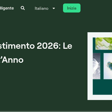
lligente
Inizia
Italiano
Français
estimento 2026: Le
t’Anno