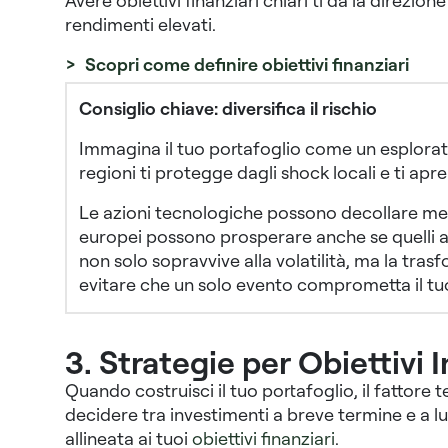
Avere obiettivi finanziari chiari ti dà la direzi
rendimenti elevati.
> Scopri come definire obiettivi finanziari
Consiglio chiave: diversifica il rischio
Immagina il tuo portafoglio come un esploratore
regioni ti protegge dagli shock locali e ti apr
Le azioni tecnologiche possono decollare mentr
europei possono prosperare anche se quelli as
non solo sopravvive alla volatilità, ma la tras
evitare che un solo evento comprometta il tuo
3. Strategie per Obiettivi 
Quando costruisci il tuo portafoglio, il fattore
decidere tra investimenti a breve termine e a l
allineata ai tuoi
obiettivi finanziari
.