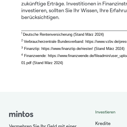
zukünftige Erträge. Investitionen in Finanzins
investieren, sollten Sie Ihr Wissen, Ihre Erfahr
berücksichtigen.
1
Deutsche Rentenversicherung (Stand März 2024)
2
Verbraucherzentrale Bundesverband: https://www.vzbv.de/presse
3
Finanztip: https://www.finanztip.de/riester/ (Stand März 2024)
4
Finanzwende: https://www.finanzwende.de/fileadmin/user_upl
01.pdf (Stand März 2024)
Investieren
Kredite
Vermehren Sie Ihr Geld mit einer