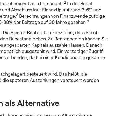
2
rbraucherschützern bemängelt.
In der Regel
on und Abschluss laut Finanztip auf rund 3-6% und
3
eiträge.
Berechnungen von Finanzwende zufolge
4
0-38% der Beiträge auf 30 Jahre gesehen.
t. Die Riester-Rente ist so konzipiert, dass Sie ab
n den Ruhestand gehen. Zu Rentenbeginn können Sie
s angesparten Kapitals auszahlen lassen. Danach
monatlich ausgezahlt wird. Ein vorzeitiger Zugriff
ten verbunden, da bei einer Kündigung die gesamte
achgelagert besteuert wird. Das heißt, die
nd die späteren Auszahlungen versteuert werden
n als Alternative
arkt können eine interessante Alternative zur