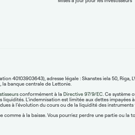
Mises à jour pour les investisseurs
on 40103903643), adresse légale : Skanstes iela 50, Riga, LV
a
, la banque centrale de Lettonie.
stisseurs
conformément à la
Directive 97/9/EC
. Ce système o
es liquidités. L’indemnisation est limitée aux dettes impayée
ues à l’évolution du cours ou de la liquidité des instruments 
e comme à la baisse. Vous pourriez perdre une partie ou la to