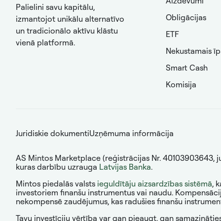
Aizdevumi
Palielini savu kapitālu,
Obligācijas
izmantojot unikālu alternatīvo
un tradicionālo aktīvu klāstu
ETF
vienā platformā.
Nekustamais ī
Smart Cash
Komisija
Juridiskie dokumenti
Uzņēmuma informācija
AS Mintos Marketplace (reģistrācijas Nr. 40103903643, juri
kuras darbību uzrauga
Latvijas Banka
.
Mintos piedalās valsts
ieguldītāju aizsardzības sistēmā
, 
investoriem finanšu instrumentus vai naudu. Kompensācij
nekompensē zaudējumus, kas radušies finanšu instrumentu 
Tavu investīciju vērtība var gan pieaugt, gan samazināties