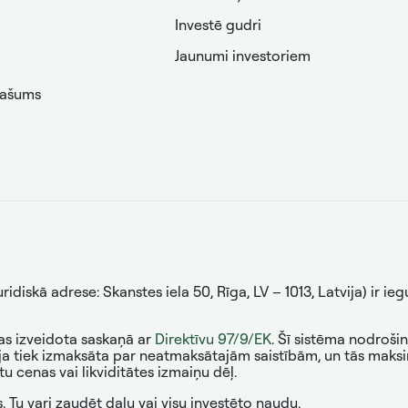
Investē gudri
Jaunumi investoriem
pašums
diskā adrese: Skanstes iela 50, Rīga, LV – 1013, Latvija) ir ie
kas izveidota saskaņā ar
Direktīvu 97/9/EK
. Šī sistēma nodroši
a tiek izmaksāta par neatmaksātajām saistībām, un tās maksi
cenas vai likviditātes izmaiņu dēļ.
. Tu vari zaudēt daļu vai visu investēto naudu.