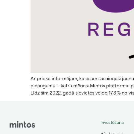
Ar prieku informējam, ka esam sasnieguši jaunu 
pieaugumu – katru mēnesi Mintos platformai piev
Līdz šim 2022. gadā sievietes veido 17,3 % no vi
Investēšana