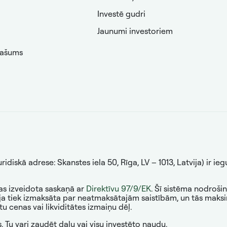
Investē gudri
Jaunumi investoriem
pašums
diskā adrese: Skanstes iela 50, Rīga, LV – 1013, Latvija) ir ie
kas izveidota saskaņā ar
Direktīvu 97/9/EK
. Šī sistēma nodroši
a tiek izmaksāta par neatmaksātajām saistībām, un tās maksi
cenas vai likviditātes izmaiņu dēļ.
. Tu vari zaudēt daļu vai visu investēto naudu.