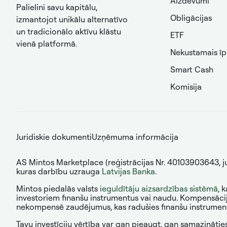
Aizdevumi
Palielini savu kapitālu,
Obligācijas
izmantojot unikālu alternatīvo
un tradicionālo aktīvu klāstu
ETF
vienā platformā.
Nekustamais ī
Smart Cash
Komisija
Juridiskie dokumenti
Uzņēmuma informācija
AS Mintos Marketplace (reģistrācijas Nr. 40103903643, juri
kuras darbību uzrauga
Latvijas Banka
.
Mintos piedalās valsts
ieguldītāju aizsardzības sistēmā
, 
investoriem finanšu instrumentus vai naudu. Kompensācij
nekompensē zaudējumus, kas radušies finanšu instrumentu 
Tavu investīciju vērtība var gan pieaugt, gan samazināties