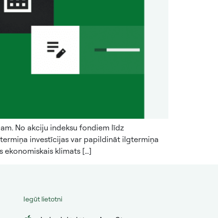
adam. No akciju indeksu fondiem līdz
stermiņa investīcijas var papildināt ilgtermiņa
ais ekonomiskais klimats […]
Iegūt lietotni