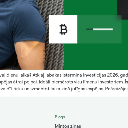
vai dienu laikā? Atklāj labākās īstermiņa investīcijas 2026. g
spējas ātrai peļņai. Ideāli piemērots visu līmeņu investoriem. Ī
rvaldīt risku un izmantot laika ziņā jutīgas iespējas. Pašreizēj
Blogs
Mintos ziņas