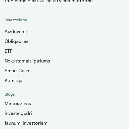
tradicionālo aktīvu klāstu vienā platformā.
Investēšana
Aizdevumi
Obligācijas
ETF
Nekustamais īpašums
Smart Cash
Komisija
Blogs
Mintos ziņas
Investē gudri
Jaunumi investoriem