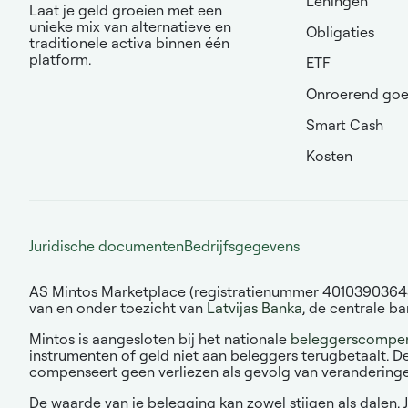
Leningen
Laat je geld groeien met een
unieke mix van alternatieve en
Obligaties
traditionele activa binnen één
platform.
ETF
Onroerend go
Smart Cash
Kosten
Juridische documenten
Bedrijfsgegevens
AS Mintos Marketplace (registratienummer 40103903643, w
van en onder toezicht van
Latvijas Banka
, de centrale ba
Mintos is aangesloten bij het nationale
beleggerscompens
instrumenten of geld niet aan beleggers terugbetaalt. D
compenseert geen verliezen als gevolg van veranderingen i
De waarde van je belegging kan zowel stijgen als dalen. J