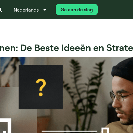
Ga aan de slag
Nederlands
Italiano
enen: De Beste Ideeën en Strat