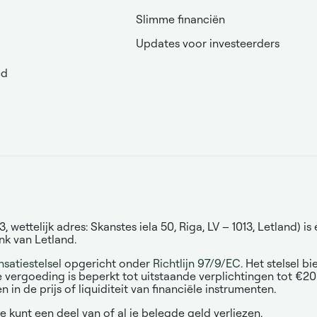
Slimme financiën
Updates voor investeerders
ed
ettelijk adres: Skanstes iela 50, Riga, LV – 1013, Letland) 
nk van Letland.
atiestelsel
opgericht onder
Richtlijn 97/9/EC
. Het stelsel b
e vergoeding is beperkt tot uitstaande verplichtingen tot €2
n de prijs of liquiditeit van financiële instrumenten.
e kunt een deel van of al je belegde geld verliezen.