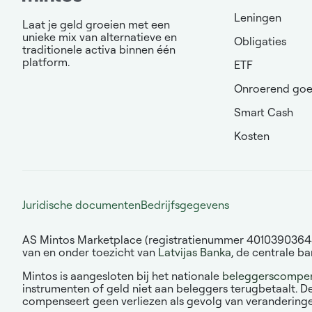
Leningen
Laat je geld groeien met een
unieke mix van alternatieve en
Obligaties
traditionele activa binnen één
platform.
ETF
Onroerend go
Smart Cash
Kosten
Juridische documenten
Bedrijfsgegevens
AS Mintos Marketplace (registratienummer 40103903643, w
van en onder toezicht van
Latvijas Banka
, de centrale ba
Mintos is aangesloten bij het nationale
beleggerscompens
instrumenten of geld niet aan beleggers terugbetaalt. D
compenseert geen verliezen als gevolg van veranderingen i