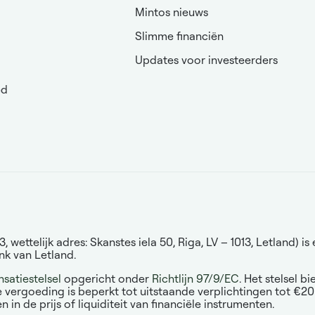
Mintos nieuws
Slimme financiën
Updates voor investeerders
ed
ettelijk adres: Skanstes iela 50, Riga, LV – 1013, Letland) 
nk van Letland.
atiestelsel
opgericht onder
Richtlijn 97/9/EC
. Het stelsel b
e vergoeding is beperkt tot uitstaande verplichtingen tot €2
n de prijs of liquiditeit van financiële instrumenten.