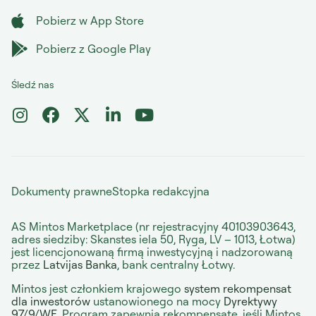
Pobierz w App Store
Pobierz z Google Play
Śledź nas
Dokumenty prawne
Stopka redakcyjna
AS Mintos Marketplace (nr rejestracyjny 40103903643,
adres siedziby: Skanstes iela 50, Ryga, LV – 1013, Łotwa)
jest licencjonowaną firmą inwestycyjną i nadzorowaną
przez
Latvijas Banka
, bank centralny Łotwy.
Mintos jest członkiem krajowego
system rekompensat
dla inwestorów
ustanowionego na mocy
Dyrektywy
97/9/WE
. Program zapewnia rekompensatę, jeśli Mintos